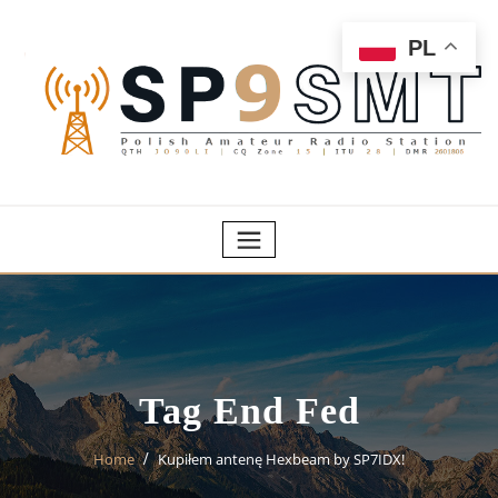
Skip
to
PL
content
Tag End Fed
Home
Kupiłem antenę Hexbeam by SP7IDX!