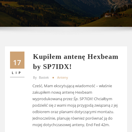
Kupiłem antenę Hexbeam
17
by SP7IDX!
LIP
By
Bastek
Anteny
Cześć, Mam ekscytującą wiadomość – właśnie
zakupiłem nową antenę Hexbeam
wyprodukowaną przez
Śp.
SP7IDX! Chciałbym
podzielić się z wami moją przygodą związaną z jej
odbiorem oraz planami dotyczącymi montażu.
Jednocześnie, planuję również porównać ją do
mojej dotychczasowej anteny, End Fed 42m.