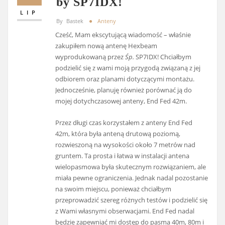
by SP7IDX!
LIP
By
Bastek
Anteny
Cześć, Mam ekscytującą wiadomość – właśnie
zakupiłem nową antenę Hexbeam
wyprodukowaną przez
Śp.
SP7IDX! Chciałbym
podzielić się z wami moją przygodą związaną z jej
odbiorem oraz planami dotyczącymi montażu.
Jednocześnie, planuję również porównać ją do
mojej dotychczasowej anteny, End Fed 42m.
Przez długi czas korzystałem z anteny End Fed
42m, która była anteną drutową poziomą,
rozwieszoną na wysokości około 7 metrów nad
gruntem. Ta prosta i łatwa w instalacji antena
wielopasmowa była skutecznym rozwiązaniem, ale
miała pewne ograniczenia. Jednak nadal pozostanie
na swoim miejscu, ponieważ chciałbym
przeprowadzić szereg różnych testów i podzielić się
z Wami własnymi obserwacjami. End Fed nadal
będzie zapewniać mi dostęp do pasma 40m, 80m i