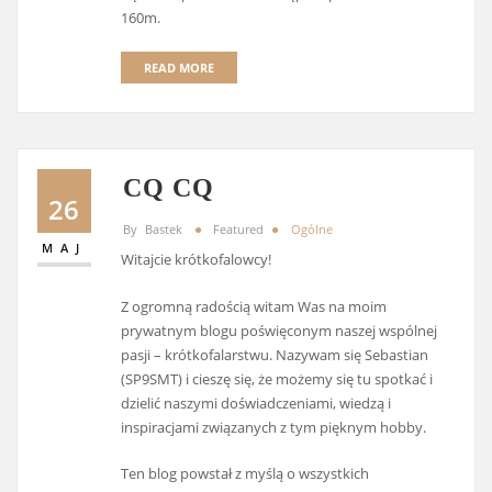
160m.
READ MORE
CQ CQ
26
By
Bastek
Featured
Ogólne
MAJ
Witajcie krótkofalowcy!
Z ogromną radością witam Was na moim
prywatnym blogu poświęconym naszej wspólnej
pasji – krótkofalarstwu. Nazywam się Sebastian
(SP9SMT) i cieszę się, że możemy się tu spotkać i
dzielić naszymi doświadczeniami, wiedzą i
inspiracjami związanych z tym pięknym hobby.
Ten blog powstał z myślą o wszystkich