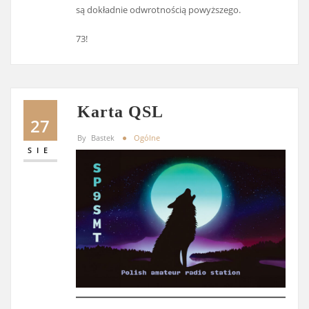
są dokładnie odwrotnością powyższego.
73!
Karta QSL
27
By
Bastek
Ogólne
SIE