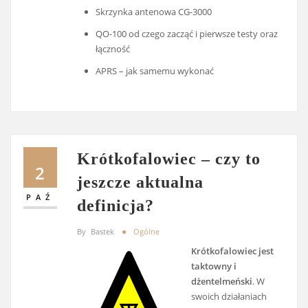
Skrzynka antenowa CG-3000
QO-100 od czego zacząć i pierwsze testy oraz
łączność
APRS – jak samemu wykonać
Krótkofalowiec – czy to
2
jeszcze aktualna
PAŹ
definicja?
By
Bastek
Ogólne
Krótkofalowiec jest
taktowny i
dżentelmeński
. W
swoich działaniach