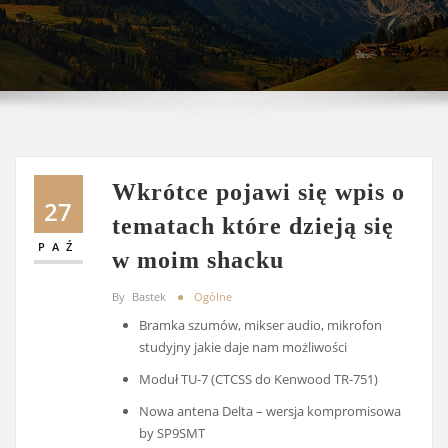
Wkrótce pojawi się wpis o
27
tematach które dzieją się
PAŹ
w moim shacku
By
Bastek
Ogólne
Bramka szumów, mikser audio, mikrofon
studyjny jakie daje nam możliwości
Moduł TU-7 (CTCSS do Kenwood TR-751)
Nowa antena Delta – wersja kompromisowa
by SP9SMT